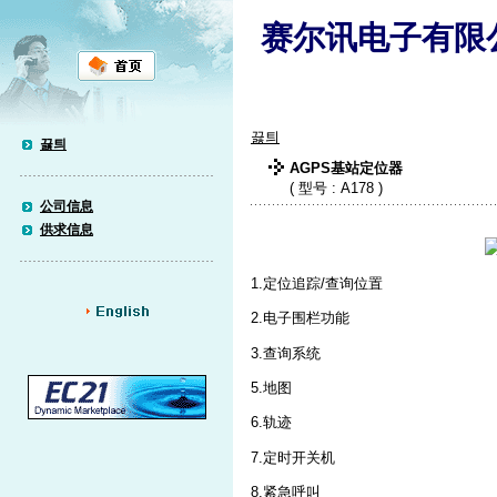
赛尔讯电子有限
끓틔
끓틔
AGPS基站定位器
( 型号 : A178 )
公司信息
供求信息
1.定位追踪/查询位置
2.电子围栏功能
3.查询系统
5.地图
6.轨迹
7.定时开关机
8.紧急呼叫